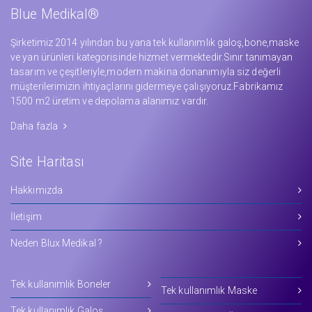
Blue Medikal®
Şirketimiz 2014 yılından bu yana tek kullanımlık galoş,bone,maske
ve yan ürünleri kategorisinde hizmet vermektedir.Sınır tanımayan
tasarım ve çeşitleriyle,modern makina donanımıyla siz değerli
müşterilerimizin ihtiyaçlarını gidermeye çalışıyoruz.Fabrikamız
1500 m2 üretim ve depolama alanımız vardır.
Daha fazla
Site Haritası
Hakkımızda
İletişim
Neden Blux Medikal ?
Tek kullanımlık Boneler
Tek kullanımlık Maske
Tek kullanımlık Galoş