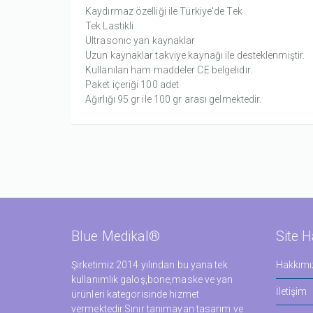
Kaydırmaz özelliği ile Türkiye'de Tek
Tek Lastikli
Ultrasonıc yan kaynaklar
Uzun kaynaklar takviye kaynağı ile desteklenmiştir.
Kullanılan ham maddeler CE belgelidir.
Paket içeriği 100 adet
Ağırlığı 95 gr ile 100 gr arası gelmektedir.
Blue Medikal®
Site H
Şirketimiz 2014 yılından bu yana tek
Hakkımı
kullanımlık galoş,bone,maske ve yan
İletişim
ürünleri kategorisinde hizmet
vermektedir.Sınır tanımayan tasarım ve