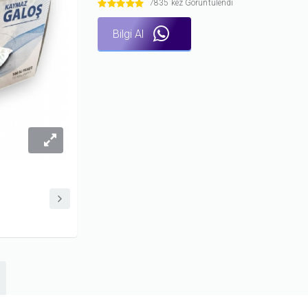
7835 kez Görüntülendi
Bilgi Al