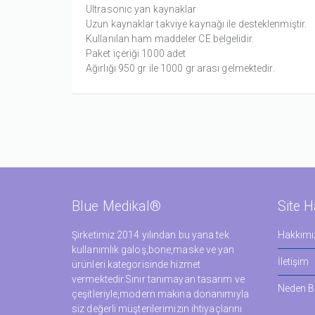
Ultrasonıc yan kaynaklar
Uzun kaynaklar takviye kaynağı ile desteklenmiştir.
Kullanılan ham maddeler CE belgelidir.
Paket içeriği 1000 adet
Ağırlığı 950 gr ile 1000 gr arası gelmektedir.
Blue Medikal®
Site H
Şirketimiz 2014 yılından bu yana tek
Hakkımı
kullanımlık galoş,bone,maske ve yan
İletişim
ürünleri kategorisinde hizmet
vermektedir.Sınır tanımayan tasarım ve
Neden Bl
çeşitleriyle,modern makina donanımıyla
siz değerli müşterilerimizin ihtiyaçlarını