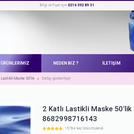
Bilgi ve Fiyat için
0216 592 89 31
ÜRÜNLERİMİZ
NEDEN BİZ ?
İLETİŞİM
ı Lastikli Maske 50'lik
Detay gösteriliyor
2 Katlı Lastikli Maske 50'lik
8682998716143
15784 kez Görüntülendi