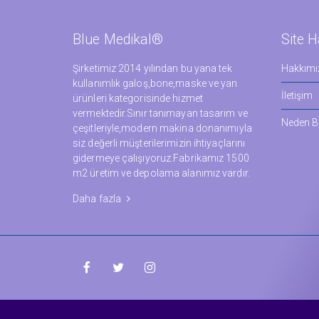
Blue Medikal®
Site H
Şirketimiz 2014 yılından bu yana tek
Hakkımı
kullanımlık galoş,bone,maske ve yan
İletişim
ürünleri kategorisinde hizmet
vermektedir.Sınır tanımayan tasarım ve
Neden Bl
çeşitleriyle,modern makina donanımıyla
siz değerli müşterilerimizin ihtiyaçlarını
gidermeye çalışıyoruz.Fabrikamız 1500
m2 üretim ve depolama alanımız vardır.
Daha fazla