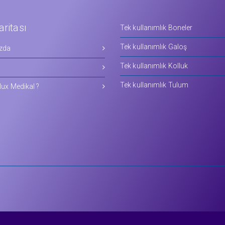
aritası
Tek kullanımlık Boneler
Tek kullanımlık Galoş
zda
Tek kullanımlık Kolluk
Tek kullanımlık Tulum
ux Medikal ?