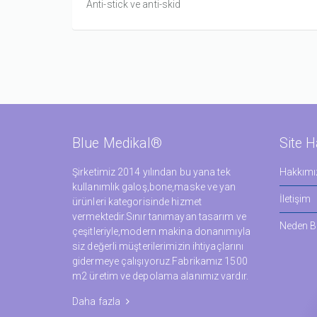
Anti-stick ve anti-skid
Blue Medikal®
Site H
Şirketimiz 2014 yılından bu yana tek
Hakkımı
kullanımlık galoş,bone,maske ve yan
İletişim
ürünleri kategorisinde hizmet
vermektedir.Sınır tanımayan tasarım ve
Neden Bl
çeşitleriyle,modern makina donanımıyla
siz değerli müşterilerimizin ihtiyaçlarını
gidermeye çalışıyoruz.Fabrikamız 1500
m2 üretim ve depolama alanımız vardır.
Daha fazla